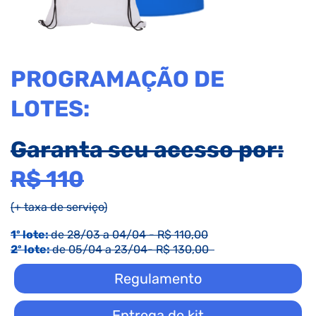
PROGRAMAÇÃO DE
LOTES:
Garanta seu acesso por:
R$ 110
(+ taxa de serviço)
1º lote:
de 28/03 a 04/04 - R$ 110,00
2º lote:
de 05/04 a 23/04- R$ 130,00
Regulamento
Entrega de kit