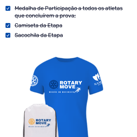
Medalha de Participação a todos os atletas
que concluírem a prova;
Camiseta da Etapa
Sacochila da Etapa